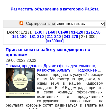
Разместить объявление в категорию Работа
Сортировать по
Всего: 17131
|
1-30
|
31-60
|
61-90
|
91-120
|
121-150
|
151-180
|
181-210
|
211-240
|
241-270
| 271-300 |
[>>300>>]
Приглашаем на работу менеджеров по
продажам
29-06-2022 20:02
Продам, предлагаю: Другие сферы деятельности
,
Казахстан, Алматы
...
Подробнее
...
Умеешь продавать услуги? приходи
к нам! Менеджер по продажам, мы
ждем тебя в нашем Кадровом
холдинге Elite! Будем рады принять
в свою команду эффективных,
позитивных и продуктивных
сотрудников, нацеленных на
результат, которые хотят развиваться и влиять на