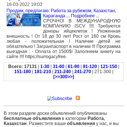
16-03-2022 19:03
Продам, предлагаю: Работа за рубежом
,
Казахстан,
Караганда
...
Подробнее
...
СРОЧНО! В МЕЖДУНАРОДНУЮ
КОМПАНИЮ ISCV !!!! Требуются
доноры яйцеклеток ! Ухоженная
внешность ! От 18 до 30 лет! Рост от 160 см Кровь
любая - положительная ! Наличие детей не
обязательно ! Загранпаспорт в наличии !!! Программа
выездная : - Оплата от 1500$! Заполняем анкету на
сайте !!!! https://surrogacyfree.
Всего: 17131
|
1-30
|
31-60
|
61-90
|
91-120
|
121-150
|
151-180
|
181-210
|
211-240
|
241-270
| 271-300 |
[>>300>>]
В этом разделе доски объявлений опубликованы
бесплатные объявления
в категории
Работа,
Казахстан
. Разместите ваши
объявления
у нас, и вы