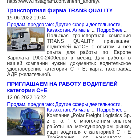
https://www.instagram.com/sherin_andrey/.
Транспортная фирма TRANS QUALITY
15-06-2022 19:04
Продам, предлагаю: Другие сферы деятельности
,
Казахстан, Алматы
...
Подробнее
...
Польская транспортная компания
TRANS QUALITY приглашает
водителей кат.СЕ с опытом и без
опыта для работы по Европе
Зарплата 1900-2400евро в месяц. Для работы в
нашей компании нужны документы: водительское
удостоверение категории С + Е; карта тахографа,
АДР (желательно!).
ПРИГЛАШАЕМ НА РАБОТУ ВОДИТЕЛЕЙ
категории С+Е
12-06-2022 16:22
Продам, предлагаю: Другие сферы деятельности
,
Казахстан, Алматы
...
Подробнее
...
Компания „Polar Freight Logistics Sp.
z o. o. ”, с многолетним опытом
работы на международном рынке,
ищет водителя с категорией C + E
Требования от кандидата: ·