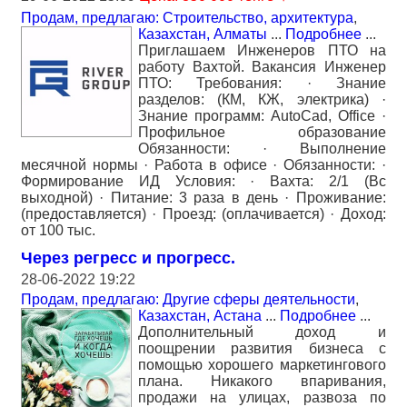
Продам, предлагаю: Строительство, архитектура
,
Казахстан, Алматы
...
Подробнее
...
Приглашаем Инженеров ПТО на
работу Вахтой. Вакансия Инженер
ПТО: Требования: · Знание
разделов: (КМ, КЖ, электрика) ·
Знание программ: AutoCad, Office ·
Профильное образование
Обязанности: · Выполнение
месячной нормы · Работа в офисе · Обязанности: ·
Формирование ИД Условия: · Вахта: 2/1 (Вс
выходной) · Питание: 3 раза в день · Проживание:
(предоставляется) · Проезд: (оплачивается) · Доход:
от 100 тыс.
Через регресс и прогресс.
28-06-2022 19:22
Продам, предлагаю: Другие сферы деятельности
,
Казахстан, Астана
...
Подробнее
...
Дополнительный доход и
поощрении развития бизнеса с
помощью хорошего маркетингового
плана. Никакого впаривания,
продажи на улицах, развоза по