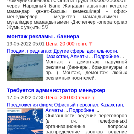
-коммуникабельность. Оплата труда 200000-250000тг
через Народный Банк Жаңадан ашылған кеңсеге
мамандар қажет:​​​​​​​ -Басшы көмекшілері - офис-
менеджерлер - медиктер мамандығымен -
мұғалімдер мамандығымен -Диспетчер -операторлар
Жұмыс уақыты 5/2.
Монтаж рекламы , баннера
19-05-2022 05:01
Цена: 20 000 тенге 〒
Продам, предлагаю: Другие сферы деятельности
,
Казахстан, Алматы
...
Подробнее
...
Монтаж / демонтаж наружной
рекламы (баннеры, брандмауэры и
пр. ) Монтаж, демонтаж любых
рекламных носителей.
Требуется администратор менеджер
17-05-2022 07:30
Цена: 200 000 тенге 〒
Предложения фирм: Офисный персонал
,
Казахстан,
Алматы
...
Подробнее
...
Обязанности: ведение переговоров
(в т.ч. телефонных)
организационные вопросы
распределение звонков ведение